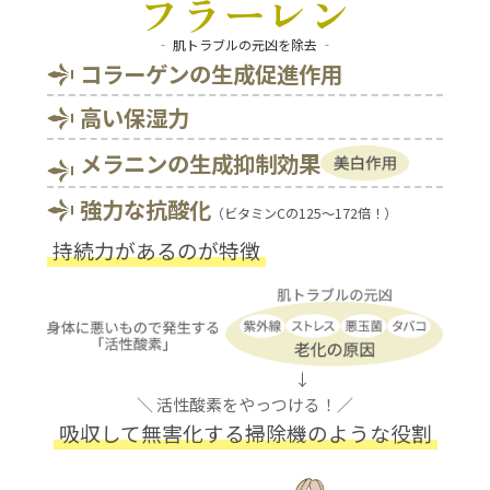
フラーレン
‐ 肌トラブルの元凶を除去 ‐
コラーゲンの生成促進作用
高い保湿力
メラニンの生成抑制効果
強力な抗酸化
（ビタミンCの125～172倍！）
持続力があるのが特徴
↓
＼ 活性酸素をやっつける！／
吸収して無害化する掃除機のような役割