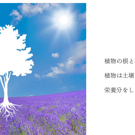
植物の根と
植物は土壌
栄養分をし